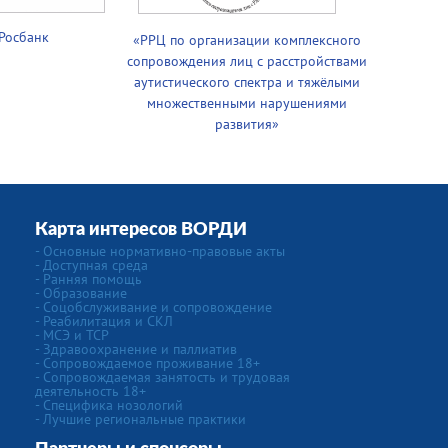
Росбанк
«РРЦ по организации комплексного
сопровождения лиц с расстройствами
аутистического спектра и тяжёлыми
множественными нарушениями
развития»
Карта интересов ВОРДИ
- Основные нормативно-правовые акты
- Доступная среда
- Ранняя помощь
- Образование
- Соцобслуживание и сопровождение
- Реабилитация и СКЛ
- МСЭ и ТСР
- Здравоохранение и паллиатив
- Сопровождаемое проживание 18+
- Сопровождаемая занятость и трудовая
деятельность 18+
- Специфика нозологий
- Лучшие региональные практики