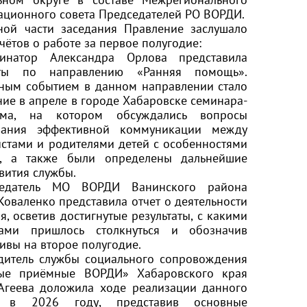
ационного совета Председателей РО ВОРДИ.
ной части заседания Правление заслушало
чётов о работе за первое полугодие:
инатор Александра Орлова представила
аты по направлению «Ранняя помощь».
ным событием в данном направлении стало
ие в апреле в городе Хабаровске семинара-
ума, на котором обсуждались вопросы
вания эффективной коммуникации между
стами и родителями детей с особенностями
я, а также были определены дальнейшие
вития службы.
седатель МО ВОРДИ
Ванинского района
Коваленко представила отчет о деятельности
я, осветив достигнутые результаты, с какими
ами пришлось столкнуться и обозначив
ивы на второе полугодие.
одитель службы социального сопровождения
ые приёмные ВОРДИ» Хабаровского края
 Агеева доложила ходе реализации данного
а в 2026 году, представив основные