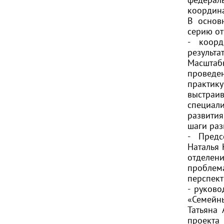
координ
В основ
серию от
- коорд
результ
Масштаб
проведен
практик
выстраи
специали
развити
шаги раз
- Пред
Наталья 
отделени
проблем
перспект
- руков
«Семейн
Татьяна
проект