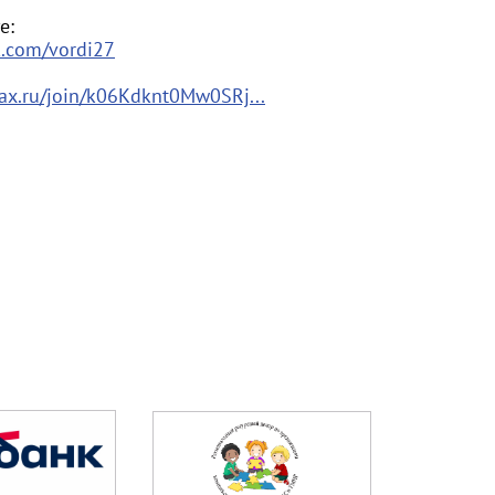
е:
k.com/vordi27
max.ru/join/k06Kdknt0Mw0SRj...