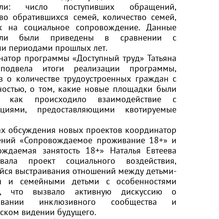
тели: число поступивших обращений,
во обратившихся семей, количество семей,
х на социальное сопровождение. Данные
тели были приведены в сравнении с
ми периодами прошлых лет.
инатор программы «Доступный труд»
Татьяна
одвела итоги реализации программы,
в о количестве трудоустроенных граждан с
ностью, о том, какие новые площадки были
ы, как происходило взаимодействие с
ациями, предоставляющими квотируемые
ах обсуждения новых проектов координатор
ений «Сопровождаемое проживание 18+» и
ождаемая занятость 18+»
Наталья Евтеева
овала проект социального воздействия,
йся выстраивания отношений между детьми-
и и семейными детьми с особенностями
я, что вызвало активную дискуссию о
овании инклюзивного сообщества и
ском видении будущего.