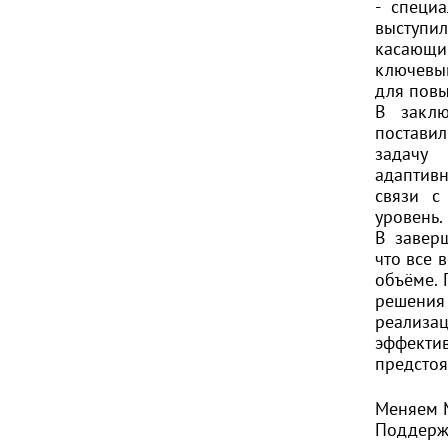
- специ
выступ
касающ
ключевы
для повы
В заклю
постави
задачу
адаптив
связи с
уровень.
В заверш
что все 
объёме. 
решения
реализ
эффекти
предсто
Меняем 
Поддержи