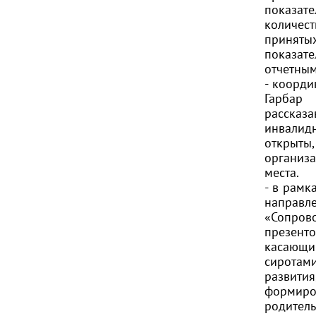
показа
количест
приняты
показа
отчетны
- коорд
Гарбар
п
рассказа
инвалид
открыт
организ
места.
- в рамк
направл
«Сопров
презент
касающи
сиротам
развити
формир
родитель