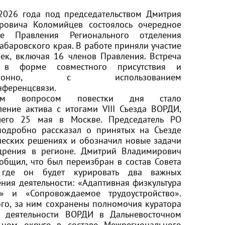
2026 года под председательством
Дмитрия
ровича Коломийцев
состоялось очередное
ие Правления Регионального отделения
баровского края. В работе приняли участие
ек, включая 16 членов Правления. Встреча
 в форме совместного присутствия и
нционно, с использованием
нференцсвязи.
ым вопросом повестки дня стало
ение актива с итогами VIII Съезда ВОРДИ,
его 25 мая в Москве. Председатель РО
одробно рассказал о принятых на Съезде
ческих решениях и обозначил новые задачи
дрения в регионе. Дмитрий Владимирович
общил, что был переизбран в состав Совета
 где он будет курировать два важных
ния деятельности: «Адаптивная физкультура
» и «Сопровождаемое трудоустройство».
го, за ним сохранены полномочия куратора
я деятельности ВОРДИ в Дальневосточном
ьном округе в составе Межрегионального