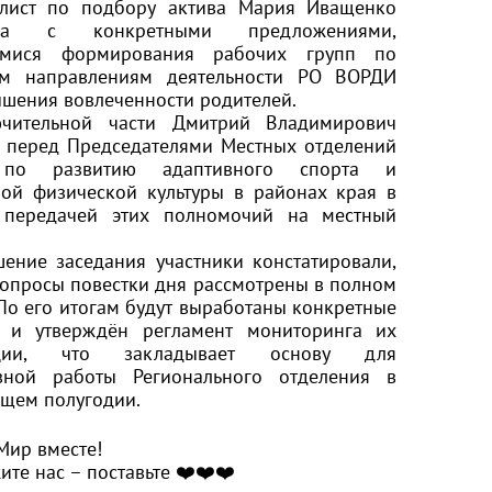
алист по подбору актива Мария Иващенко
ила с конкретными предложениями,
имися формирования рабочих групп по
м направлениям деятельности РО ВОРДИ
шения вовлеченности родителей.
чительной части Дмитрий Владимирович
л перед Председателями Местных отделений
 по развитию адаптивного спорта и
ной физической культуры в районах края в
 передачей этих полномочий на местный
ение заседания участники констатировали,
вопросы повестки дня рассмотрены в полном
По его итогам будут выработаны конкретные
 и утверждён регламент мониторинга их
ации, что закладывает основу для
вной работы Регионального отделения в
ящем полугодии.
Мир вместе!
те нас – поставьте ❤️❤️❤️