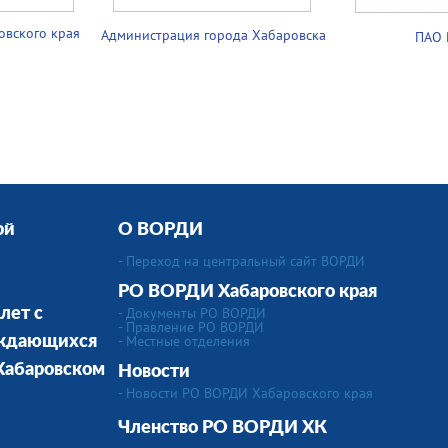
овского края
Администрация города Хабаровска
ПАО 
ой
О ВОРДИ
- Переход на центральный сайт ВОРДИ
РО ВОРДИ Хабаровского края
- Документы РО ВОРДИ
лет с
- Правление РО ВОРДИ
-
Местные отделения
уждающихся
 Хабаровском
Новости
- Новости РО ВОРДИ Хабаровского края
Членство РО ВОРДИ
ХК