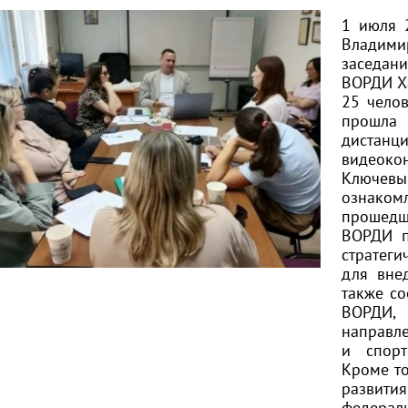
1 июля 
Владими
заседан
ВОРДИ Ха
25 челов
прошла
диста
видеоко
Ключев
ознакомл
прошедш
ВОРДИ п
стратеги
для вне
также со
ВОРДИ,
направле
и спорт
Кроме то
развити
федерал