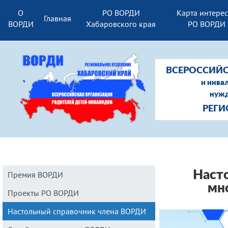
О
РО ВОРДИ
Карта интере
Главная
ВОРДИ
Хабаровского края
РО ВОРДИ
ВСЕРОССИЙС
и инва
нужд
РЕГИ
Наст
Премия ВОРДИ
мн
Проекты РО ВОРДИ
Настольный справочник члена ВОРДИ