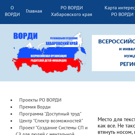
О
РО ВОРДИ
Карта интере
Главная
ВОРДИ
Хабаровского края
РО ВОРДИ
ВСЕРОССИЙС
и инва
нужд
РЕГИ
Проекты РО ВОРДИ
Премия Ворди
Программа "Доступный труд"
Место для текст
Центр "Спектр возможностей"
как все. Не та
Проект "Создание Системы СП и
втянуть носом,
СЗ для людей с ментальной