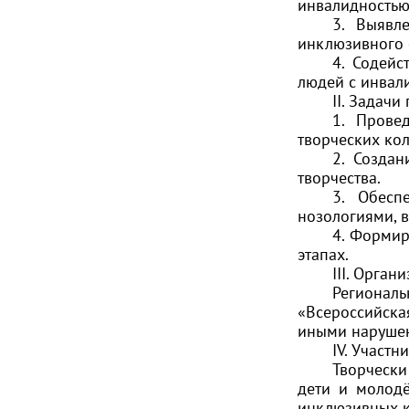
инвалидностью
3. Выявл
инклюзивного 
4. Содейс
людей с инвали
II. Задачи
1. Прове
творческих кол
2. Создан
творчества.
3. Обесп
нозологиями, 
4. Формир
этапах.
III. Органи
Регионал
«Всероссийска
иными нарушен
IV. Участн
Творчески
дети и молодё
инклюзивных ко