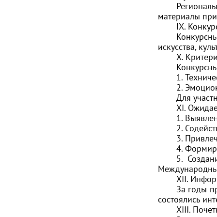
Региональ
материалы при
IX. Конку
Конкурсны
искусства, кул
X. Критер
Конкурсны
1. Технич
2. Эмоцио
Для участ
XI. Ожида
1. Выявле
2. Содейс
3. Привле
4. Формир
5. Создан
Международных
XII. Инфо
За годы п
состоялись инт
XIII. Поче