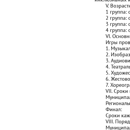
V. Возраст
1 группа: 
2 группа:
3 группа: 
4 группа: 
VI. Основ
Игры пров
1. Музыка
2. Изобра
3. Аудиов
4. Театрал
5. Художе
6. Жестов
7. Хореог
VII. Сроки
Муниципа
Региональ
Финал:
Сроки каж
VIII. Поря
Муниципал