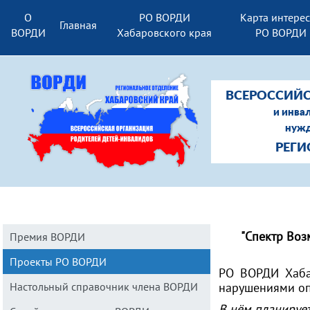
О
РО ВОРДИ
Карта интере
Главная
ВОРДИ
Хабаровского края
РО ВОРДИ
ВСЕРОССИЙС
и инва
нужд
РЕГИ
"Спектр Воз
Премия ВОРДИ
Проекты РО ВОРДИ
РО ВОРДИ Хабар
Настольный справочник члена ВОРДИ
нарушениями оп
В нём планирует