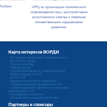
Росбанк
«РРЦ по организации комплексного
сопровождения лиц с расстройствами
аутистического спектра и тяжёлыми
множественными нарушениями
развития»
Карта интересов ВОРДИ
- Основные нормативно-правовые акты
- Доступная среда
- Ранняя помощь
- Образование
- Соцобслуживание и сопровождение
- Реабилитация и СКЛ
- МСЭ и ТСР
- Здравоохранение и паллиатив
- Сопровождаемое проживание 18+
- Сопровождаемая занятость и трудовая
деятельность 18+
- Специфика нозологий
- Лучшие региональные практики
Партнеры и спонсоры