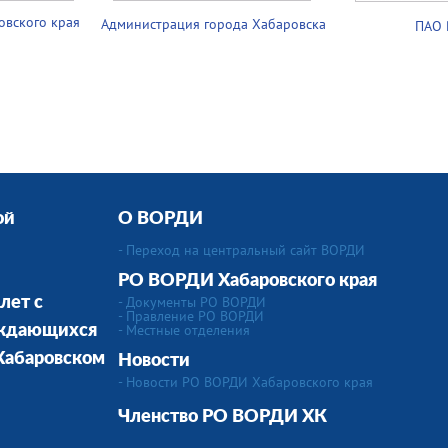
овского края
Администрация города Хабаровска
ПАО 
ой
О ВОРДИ
- Переход на центральный сайт ВОРДИ
РО ВОРДИ Хабаровского края
- Документы РО ВОРДИ
лет с
- Правление РО ВОРДИ
-
Местные отделения
уждающихся
 Хабаровском
Новости
- Новости РО ВОРДИ Хабаровского края
Членство РО ВОРДИ
ХК