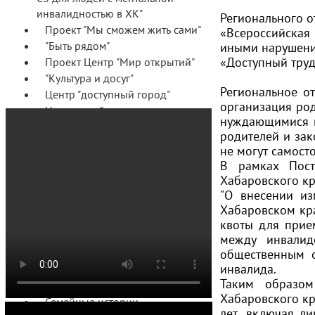
инвалидностью в ХК"
Регионального 
Проект "Мы сможем жить сами"
«Всероссийская
"Быть рядом"
иными нарушени
«Доступный тру
Проект Центр "Мир открытий"
"Культура и досуг"
Региональное о
Центр "доступный город"
организация род
Настольный справочник члена
нуждающимися в
ВОРДИ
родителей и зак
Настольный буклет ВОРДИ -
не могут самост
2024
В рамках Пост
Отзывы
Хабаровского кр
Семейные приемные ВОРДИ
"О внесении из
Мероприятия Семейной
Хабаровском кра
приемной
квоты для прие
Новости Семейной приемной
между инвалид
общественным о
Отчеты Семейной приемной
инвалида.
Проект "Школа РО ВОРДИ
Таким образом
Хабаровского края"
Хабаровского кр
Семейные истории
лет, включая л