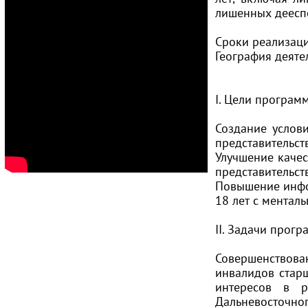
Региональный инклюзивные
лишенных деесп
игры
Новости и мероприятия
Сроки реализаци
Семейной приемной
География деяте
Всероссийский Конкурс лучших
практик СО НКО в сфере помощи
детям-инвалидам и инвалидам с
I. Цели програм
детства 18+, а также их семьям
«Меняем мир вместе»
Создание услов
Программа "Доступный спорт"
представительст
Улучшение каче
представительст
Повышение инфо
18 лет с ментал
II. Задачи прог
Совершенствован
инвалидов стар
интересов в р
Дальневосточног